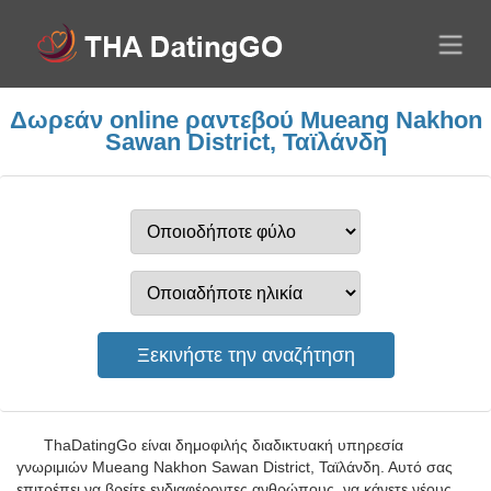
Δωρεάν online ραντεβού Mueang Nakhon
Sawan District, Ταϊλάνδη
ThaDatingGo είναι δημοφιλής διαδικτυακή υπηρεσία
γνωριμιών Mueang Nakhon Sawan District, Ταϊλάνδη. Αυτό σας
επιτρέπει να βρείτε ενδιαφέροντες ανθρώπους, να κάνετε νέους