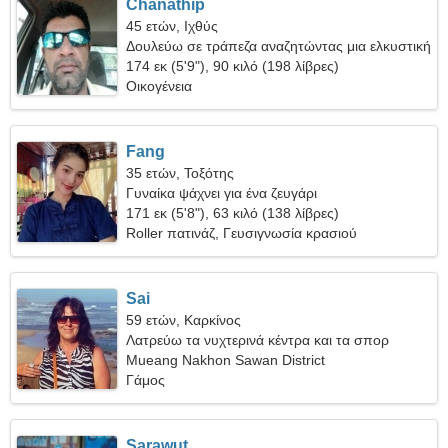
Chanathip
45 ετών, Ιχθύς
Δουλεύω σε τράπεζα αναζητώντας μια ελκυστική
γυναίκα
174 εκ (5'9"), 90 κιλό (198 λίβρες)
Οικογένεια
Fang
35 ετών, Τοξότης
Γυναίκα ψάχνει για ένα ζευγάρι
171 εκ (5'8"), 63 κιλό (138 λίβρες)
Roller πατινάζ, Γευσιγνωσία κρασιού
Sai
59 ετών, Καρκίνος
Λατρεύω τα νυχτερινά κέντρα και τα σπορ
Mueang Nakhon Sawan District
Γάμος
Sarawut