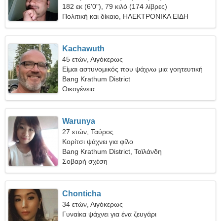
182 εκ (6'0"), 79 κιλό (174 λίβρες)
Πολιτική και δίκαιο, ΗΛΕΚΤΡΟΝΙΚΑ ΕΙΔΗ
Kachawuth
45 ετών, Αιγόκερως
Είμαι αστυνομικός που ψάχνω μια γοητευτική
γυναίκα
Bang Krathum District
Οικογένεια
Warunya
27 ετών, Ταύρος
Κορίτσι ψάχνει για φίλο
Bang Krathum District, Ταϊλάνδη
Σοβαρή σχέση
Chonticha
34 ετών, Αιγόκερως
Γυναίκα ψάχνει για ένα ζευγάρι