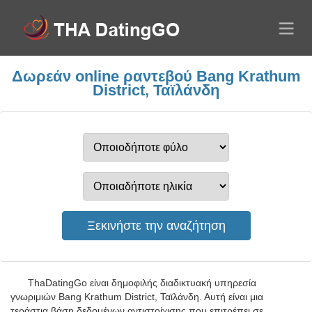
Δωρεάν online ραντεβού Bang Krathum
District, Ταϊλάνδη
ThaDatingGo είναι δημοφιλής διαδικτυακή υπηρεσία
γνωριμιών Bang Krathum District, Ταϊλάνδη. Αυτή είναι μια
τεράστια βάση δεδομένων αντιστοίχισης που επιτρέπει σε