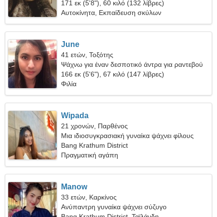
171 εκ (5'8"), 60 κιλό (132 λίβρες)
Αυτοκίνητα, Εκπαίδευση σκύλων
June
41 ετών, Τοξότης
Ψάχνω για έναν δεσποτικό άντρα για ραντεβού
166 εκ (5'6"), 67 κιλό (147 λίβρες)
Φιλία
Wipada
21 χρονών, Παρθένος
Μια ιδιοσυγκρασιακή γυναίκα ψάχνει φίλους
Bang Krathum District
Πραγματική αγάπη
Manow
33 ετών, Καρκίνος
Ανύπαντρη γυναίκα ψάχνει σύζυγο
Bang Krathum District, Ταϊλάνδη