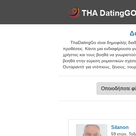
Δ
ThaDatingGo είναι δημοφιλής δια
προθέσεις. Κάντε μια ενδιαφέρουσα γν
χρήστες και τους βοηθά να γνωριστού
βοηθά στην εύρεση ρομαντικών σχέσεω
Ουταραντίτ για ντόπιους, ξένους, τουρ
Silanon
59 ετών, Τοξ