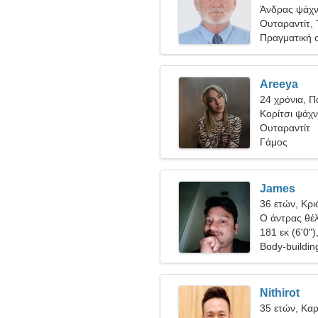
Άνδρας ψάχνε
Ουταραντίτ, 
Πραγματική 
Areeya
24 χρόνια, 
Κορίτσι ψάχνε
Ουταραντίτ
Γάμος
James
36 ετών, Κρι
Ο άντρας θέλ
181 εκ (6'0")
Body-buildin
Nithirot
35 ετών, Καρ