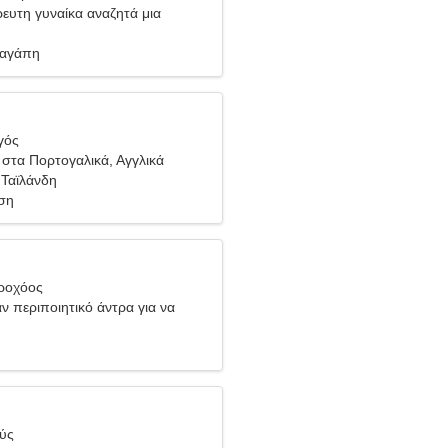
ρευτη γυναίκα αναζητά μια
 σχέση
 αγάπη
γός
στα Πορτογαλικά, Αγγλικά
 Ταϊλάνδη
ση
δροχόος
ν περιποιητικό άντρα για να
 μαζί
θύς