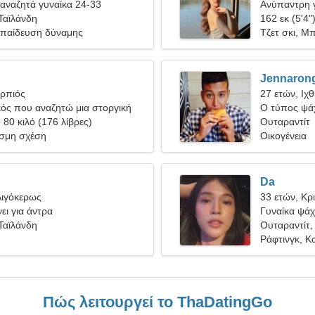
αναζητά γυναίκα 24-33
Ανύπαντρη γ
Ταϊλάνδη
162 εκ (5'4"
κπαίδευση δύναμης
Τζετ σκι, Μ
Jennaron
ορπιός
27 ετών, Ιχ
κός που αναζητώ μια στοργική
Ο τύπος ψάχ
, 80 κιλό (176 λίβρες)
Ουταραντίτ
σμη σχέση
Οικογένεια
Da
Αιγόκερως
33 ετών, Κρ
ει για άντρα
Γυναίκα ψάχν
Ταϊλάνδη
Ουταραντίτ,
Ράφτινγκ, Κ
Πώς λειτουργεί το ThaDatingGo