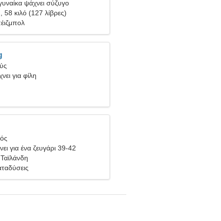
υναίκα ψάχνει σύζυγο
), 58 κιλό (127 λίβρες)
πέιζμπολ
g
θύς
νει για φίλη
ιός
ει για ένα ζευγάρι 39-42
 Ταϊλάνδη
αταδύσεις