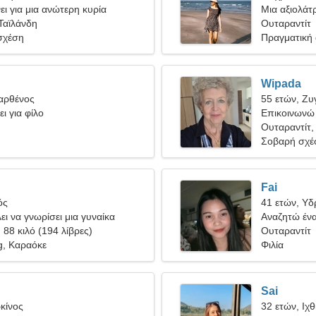
ι για μια ανώτερη κυρία
Μια αξιολάτ
Ταϊλάνδη
πραγματική
Ουταραντίτ
σχέση
Πραγματική
Wipada
Παρθένος
55 ετών, Ζυ
ι για φίλο
Επικοινωνώ 
Ουταραντίτ,
Σοβαρή σχέ
Fai
ός
41 ετών, Υ
ει να γνωρίσει μια γυναίκα
Αναζητώ ένα
, 88 κιλό (194 λίβρες)
ταξιδέψουμε
Ουταραντίτ
g, Καραόκε
Φιλία
Sai
κίνος
32 ετών, Ιχ