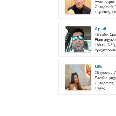
Ανύπαντρος 
Ουταραντίτ, 
Η φυσικη, Ε
Apisit
45 ετών, Σκ
Είμαι μηχανι
γυναίκα
189 εκ (6'3")
Βραχυπρόθε
Milk
25 χρονών, 
Γυναίκα ψάχν
Ουταραντίτ, 
Γάμος